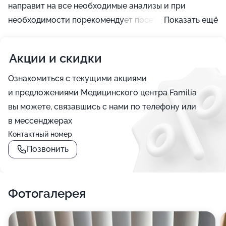
направит на все необходимые анализы и при
необходимости порекомендует посетить более
Показать ещё
узких специалистов. Обратиться в данный центр
следует, в случае когда появились данные симптомы:
Акции и скидки
повышенная температура, упадок сил, болезненные
ощущения различной локации, отеки, затруднения
Ознакомиться с текущими акциями
при дыхании и патологическое изменение цвета
и предложениями Медицинского центра Familia
кожных покровов.
вы можете, связавшись с нами по телефону или
в мессенджерах
Контактный номер
Позвонить
Фотогалерея