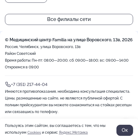
Все филиалы сети
© Медицинский центр Familia на улице Воровского, 13в, 2026
Россия, Челябинск, улица Воровского, 13в
Район Советский
Время работы: Пн-пт: 08:00—20:00; сб: 09:00—18:00; вс: 09:00—14:00
Откроемся в 09:00
+7 (351) 217-44-04
Имеются противопоказания, необходима консультация специалиста.
Цены, размещенные на сайте, не являются публичной офертой. С
полным прейскурантом вы можете ознакомиться на стойках ресепшн
или связавшись по телефону.
Пользуясь этим сайтом, вы соглашаетесь с тем, что мы
2012-2026 © ZOON
Политика обработки данных
Разработано в Zoon
Ок
используем
Cookies
и сервис
Яндекс.Метрика